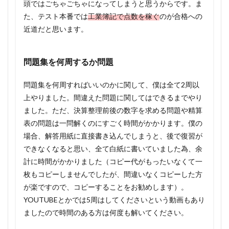
頭ではごちゃごちゃになってしまうと思うからです。ま
た、テスト本番では
工業簿記で点数を稼ぐ
のが合格への
近道だと思います。
問題集を何周するか問題
問題集を何周すればいいのかに関して、僕は全て2周以
上やりました。間違えた問題に関してはできるまでやり
ました。ただ、決算整理前後の数字を求める問題や精算
表の問題は一問解くのにすごく時間がかかります。僕の
場合、解答用紙に直接書き込んでしまうと、後で復習が
できなくなると思い、全て白紙に書いていました為、余
計に時間がかかりました（コピー代がもったいなくて一
枚もコピーしませんでしたが、間違いなくコピーした方
が楽ですので、コピーすることをお勧めします）。
YOUTUBEとかでは5周はしてくださいという動画もあり
ましたので時間のある方は何度も解いてください。