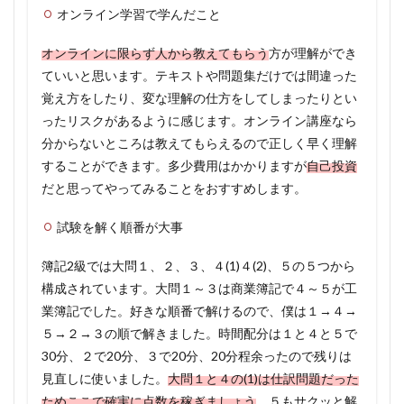
オンライン学習で学んだこと
オンラインに限らず人から教えてもらう
方が理解ができ
ていいと思います。テキストや問題集だけでは間違った
覚え方をしたり、変な理解の仕方をしてしまったりとい
ったリスクがあるように感じます。オンライン講座なら
分からないところは教えてもらえるので正しく早く理解
することができます。多少費用はかかりますが
自己投資
だと思ってやってみることをおすすめします。
試験を解く順番が大事
簿記2級では大問１、２、３、４(1)４(2)、５の５つから
構成されています。大問１～３は商業簿記で４～５が工
業簿記でした。好きな順番で解けるので、僕は１→４→
５→２→３の順で解きました。時間配分は１と４と５で
30分、２で20分、３で20分、20分程余ったので残りは
見直しに使いました。
大問１と４の(1)は仕訳問題だった
ためここで確実に点数を稼ぎましょう
。５もサクッと解