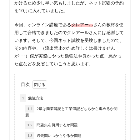
かけるため少し早い気もしましたが、ネット試験の予約
を10月に入れていました。
今回、オンライン講座である
クレアール
さんの教材を使
用して合格できましたのでクレアールさんには感謝して
います。そして、今回ネット試験を受験しましたので、
その内容や、（流出禁止のため詳しくは書けません
が･･･）僕が実際にやった勉強法や良かった点、悪かっ
た点などを反省していこうと思います。
目次
1
勉強方法
1.1
2級は商業簿記と工業簿記どちらから進めるか問
題
1.2
問題集を何周するか問題
1.3
過去問いつからやるか問題