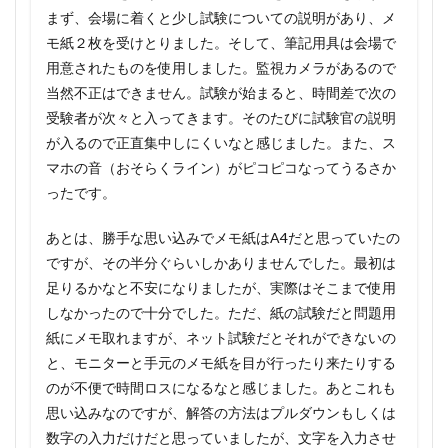
まず、会場に着くと少し試験についての説明があり、メ
モ紙２枚を受けとりました。そして、筆記用具は会場で
用意されたものを使用しました。監視カメラがあるので
当然不正はできません。試験が始まると、時間差で次の
受験者が次々と入ってきます。そのたびに試験官の説明
が入るので正直集中しにくいなと感じました。また、ス
マホの音（おそらくライン）がピコピコなってうるさか
ったです。
あとは、勝手な思い込みでメモ紙はA4だと思っていたの
ですが、その半分ぐらいしかありませんでした。最初は
足りるかなと不安になりましたが、実際はそこまで使用
しなかったので十分でした。ただ、紙の試験だと問題用
紙にメモ取れますが、ネット試験だとそれができないの
と、モニターと手元のメモ紙を目が行ったり来たりする
のが不便で時間ロスになるなと感じました。あとこれも
思い込みなのですが、解答の方法はプルダウンもしくは
数字の入力だけだと思っていましたが、文字を入力させ