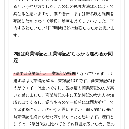
るというやり方でした。この辺の勉強方法は人によって
異なると思いますが、僕の場合、まずは難易度と範囲を
確認したかったので最初に動画を見てしまいました。平
均するとだいたい1日2時間ほどの勉強だったかと思いま
す。
2級は商業簿記と工業簿記どちらから進めるか問
題
2級では商業簿記と工業簿記が範囲
となっています。出
題比率は商業簿記60％工業簿記40％です。商業簿記のほ
うがウエイトは重いですし、難易度も商業簿記の方が高
いと感じました。商業簿記の中に工業簿記の考え方や知
識も出てくるし、逆もあるので一般的には両方並行して
学習するのがいいのかなと思いますが、個人的には先に
商業簿記を終わらせた方が良かったと思います。理由と
しては、2級は3級に比べてとても範囲が広いため、僕の