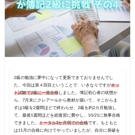
2級の勉強に夢中になって更新できておりませんでし
た。今回は第４回目ということで、いきなりですが
ネッ
ト試験で2級に一発合格
しました。簿記初心者の状態か
ら、7月末にクレアールから教材が届いて、そこからま
ずは3級を2週間ほどで終わらせ、2級を約2カ月勉強し
て、最後1週間ほどを総復習に費やし、10/21に無事合格
できました。
トータル3か月弱での合格
です。もともと
は11月の合格に向けてやっていましたが、自分に発破を