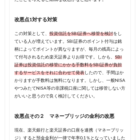
改悪点1対する対策
この対策として、
投資信託をSBI証券へ移管を検討
をし
ている人が増えています。SBI証券のポイント付与は銘
柄によってポイントが異なりますが、毎月の残高によっ
て付与されるため楽天証券よりお得です。しかも、
SBI
証券は投資信託の移管にかかる手数料をSBI証券が負担
するサービスをそれに合わせて発表
したので、手間はか
かりますが手数料は無料になります。しかし、一般NISA
やつみたてNISA等の非課税口座に関しては移管しない方
がいいと思うので良く検討してください。
改悪点その２ マネーブリッジの金利の改悪
現在、楽天銀行と楽天証券の口座を連携（マネーブリッ
ジ）すると預金金利が一律で年率0.1％となっていました