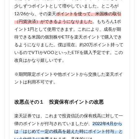
少しずつポイントとして増やしていました。ところが
12/26から、その楽天
ポイントを使って、米国株の取引
（円貨決済）ができるようになりました
。もちろん1ポ
イント1円として使用できます。これにより、成長が期
待できる米国の個別株やETFを楽天ポイントで購入でき
るようになりました。僕は現在、約20万ポイント持って
いるのでVTIかVOOといったETFを購入予定です。この
改良はかなり嬉しいです。
※期間限定ポイントや他ポイントから交換した楽天ポイ
ントは利用不可です。
改悪点その１ 投資保有ポイントの改悪
楽天証券では、これまで投資信託の保有残高に対して一
律のポイントが付与されていましたが、
2022年4月から
は「はじめて一定の残高を超えた時にポイント付与」と
いう仕組みに改悪
されます。具体的には